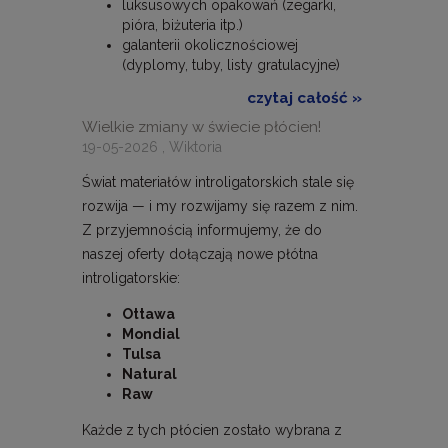
luksusowych opakowań (zegarki,
pióra, biżuteria itp.)
galanterii okolicznościowej
(dyplomy, tuby, listy gratulacyjne)
czytaj całość »
Wielkie zmiany w świecie płócien!
19-05-2026 , Wiktoria
Świat materiałów introligatorskich stale się
rozwija — i my rozwijamy się razem z nim.
Z przyjemnością informujemy, że do
naszej oferty dołączają nowe płótna
introligatorskie:
Ottawa
Mondial
Tulsa
Natural
Raw
Każde z tych płócien zostało wybrana z