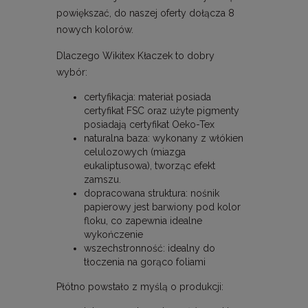
powiększać, do naszej oferty dołącza 8
nowych kolorów.
Dlaczego Wikitex Kłaczek to dobry
wybór:
certyfikacja: materiał posiada
certyfikat FSC oraz użyte pigmenty
posiadają certyfikat Oeko-Tex
naturalna baza: wykonany z włókien
celulozowych (miazga
eukaliptusowa), tworząc efekt
zamszu.
dopracowana struktura: nośnik
papierowy jest barwiony pod kolor
floku, co zapewnia idealne
wykończenie
wszechstronność: idealny do
tłoczenia na gorąco foliami
Płótno powstało z myślą o produkcji: