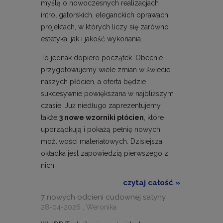
myślą o nowoczesnych realizacjach
introligatorskich, eleganckich oprawach i
projektach, w których liczy się zarówno
estetyka, jak i jakość wykonania.
To jednak dopiero początek. Obecnie
przygotowujemy wiele zmian w świecie
naszych płócien, a oferta będzie
sukcesywnie powiększana w najbliższym
czasie. Już niedługo zaprezentujemy
także
3 nowe wzorniki płócien
, które
uporządkują i pokażą pełnię nowych
możliwości materiałowych. Dzisiejsza
okładka jest zapowiedzią pierwszego z
nich.
czytaj całość »
7 nowych odcieni cudownej satyny
28-04-2026 , Weronika