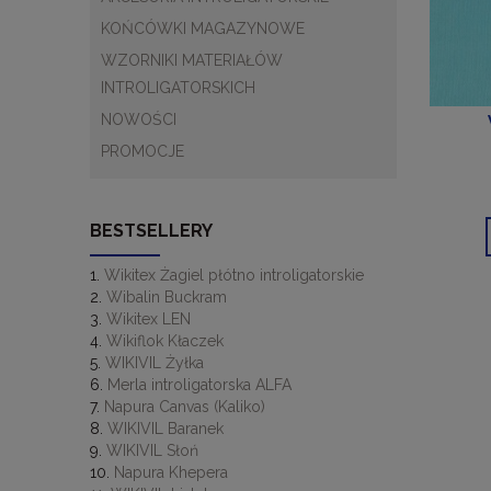
KOŃCÓWKI MAGAZYNOWE
WZORNIKI MATERIAŁÓW
INTROLIGATORSKICH
NOWOŚCI
PROMOCJE
BESTSELLERY
Wikitex Żagiel płótno introligatorskie
Wibalin Buckram
Wikitex LEN
Wikiflok Kłaczek
WIKIVIL Żyłka
Merla introligatorska ALFA
Napura Canvas (Kaliko)
WIKIVIL Baranek
WIKIVIL Słoń
Napura Khepera