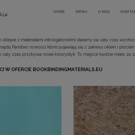
HOME
MENU
O NAS
KONTA
sklepie z materiałami introligatorskimi staramy się cały czas wycho
 znajdą Państwo nowości które pojawiają się z zakresu oklein i płócien
ą i cały czas przybywa nowa kolorystyk. To miejsce będzie miało za 
I W OFERCIE BOOKBINDINGMATERIALS.EU