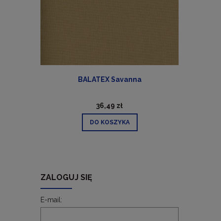
ra)
BALATEX Savanna
36,49 zł
DO KOSZYKA
ZALOGUJ SIĘ
E-mail: