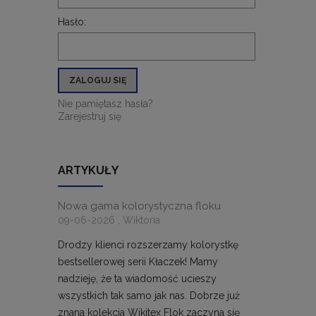
Hasło:
ZALOGUJ SIĘ
Nie pamiętasz hasła?
Zarejestruj się
ARTYKUŁY
Nowa gama kolorystyczna floku
09-06-2026 , Wiktoria
Drodzy klienci rozszerzamy kolorystkę
bestsellerowej serii Kłaczek! Mamy
nadzieję, że ta wiadomość ucieszy
wszystkich tak samo jak nas. Dobrze już
znana kolekcja Wikitex Flok zaczyna się