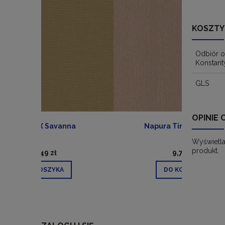
KOSZTY
Odbiór o
Konstant
GLS
OPINIE 
a
Napura Timber (Flora)
Wyświetla
produkt.
9,70 zł
DO KOSZYKA