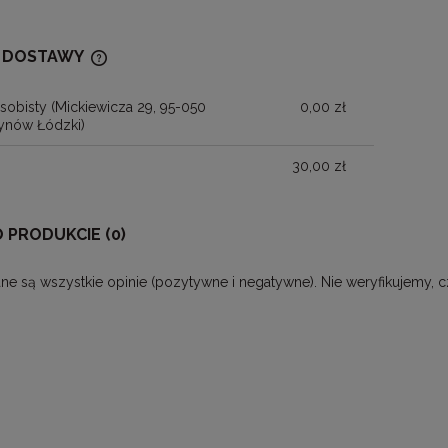
 DOSTAWY
sobisty
(Mickiewicza 29, 95-050
0,00 zł
CENA NIE ZAWIERA EWENTUALNYCH
ynów Łódzki)
KOSZTÓW PŁATNOŚCI
30,00 zł
O PRODUKCIE (0)
ne są wszystkie opinie (pozytywne i negatywne). Nie weryfikujemy, c