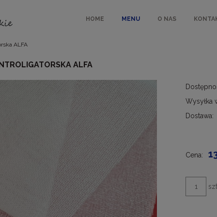
HOME
MENU
O NAS
KONTA
torska ALFA
INTROLIGATORSKA ALFA
Dostępno
Wysyłka 
Dostawa:
Cen
kos
1
Cena:
szt