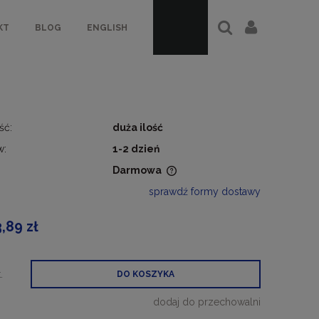
KT
BLOG
ENGLISH
ść:
duża ilość
w:
1-2 dzień
Darmowa
sprawdź formy dostawy
a nie zawiera ewentualnych
ztów płatności
3,89 zł
.
DO KOSZYKA
dodaj do przechowalni