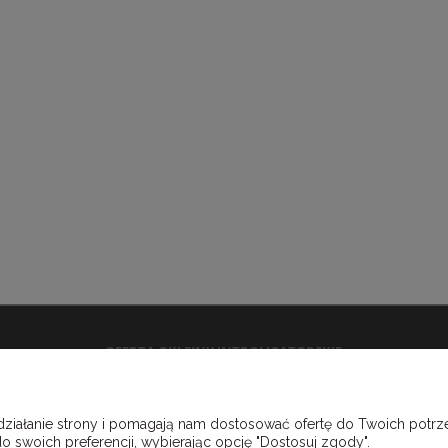
OFERTA OKLEINY INTROLIGATORSKIE
Płótna introligatorskie
Okleiny skóropodobne winylowe
 działanie strony i pomagają nam dostosować ofertę do Twoich pot
Okleiny papierowe
o swoich preferencji, wybierając opcję "Dostosuj zgody".