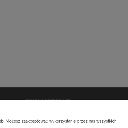
OFERTA INNE PRODUKTY
Kapitałki introligatorskie
Tasiemki introligatorskie
rzeb. Możesz zaakceptować wykorzystanie przez nas wszystkich
Gumki introligatorskie