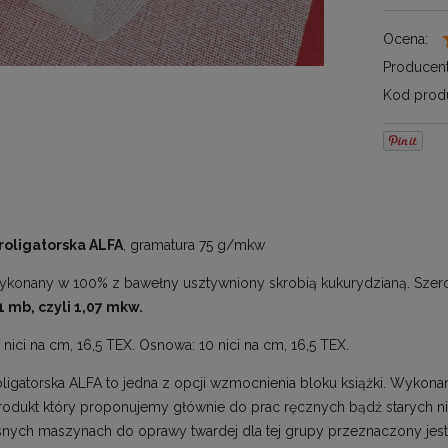
Ocena:
Producent
Kod produ
roligatorska ALFA
, gramatura 75 g/mkw
ykonany w 100% z bawełny usztywniony skrobią kukurydzianą. Sze
 mb, czyli 1,07 mkw.
nici na cm, 16,5 TEX. Osnowa: 10 nici na cm, 16,5 TEX.
roligatorska ALFA to jedna z opcji wzmocnienia bloku książki. Wykona
rodukt który proponujemy głównie do prac ręcznych bądź starych nic
ych maszynach do oprawy twardej dla tej grupy przeznaczony jest