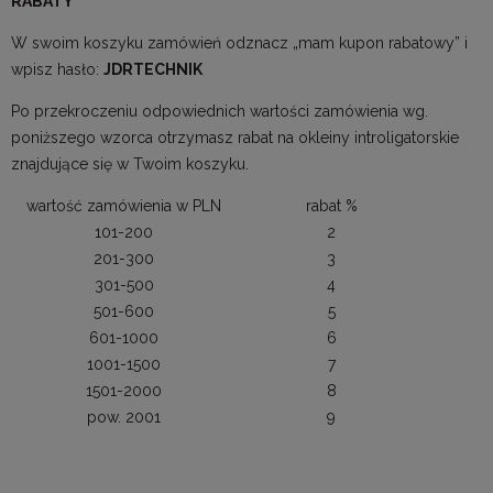
RABATY
W swoim koszyku zamówień odznacz „mam kupon rabatowy” i
wpisz hasło:
JDRTECHNIK
Po przekroczeniu odpowiednich wartości zamówienia wg.
poniższego wzorca otrzymasz rabat na okleiny introligatorskie
znajdujące się w Twoim koszyku.
wartość zamówienia w PLN
rabat %
101-200
2
201-300
3
301-500
4
501-600
5
601-1000
6
1001-1500
7
1501-2000
8
pow. 2001
9