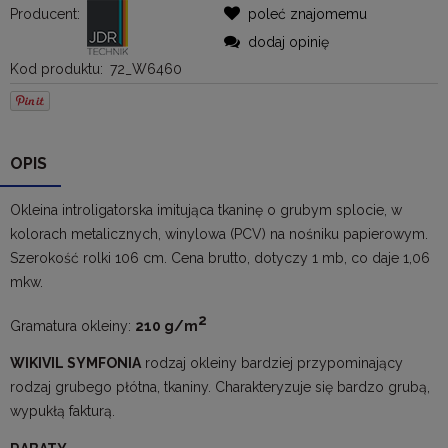
Producent:
poleć znajomemu
dodaj opinię
Kod produktu:
72_W6460
OPIS
Okleina introligatorska imitująca tkaninę o grubym splocie, w
kolorach metalicznych, winylowa (PCV) na nośniku papierowym.
Szerokość rolki 106 cm. Cena brutto, dotyczy 1 mb, co daje 1,06
mkw.
2
Gramatura okleiny:
210 g/m
WIKIVIL SYMFONIA
rodzaj okleiny bardziej przypominający
rodzaj grubego płótna, tkaniny. Charakteryzuje się bardzo grubą,
wypukłą fakturą.