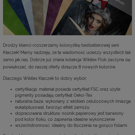
Drodzy klienci rozszerzamy kolorystkę bestsellerowej serii
Kłaczek! Mamy nadzieję, że ta wiadomość ucieszy wszystkich tak
samo jak nas. Dobrze już znana kolekcja Wikitex Flok zaczyna się
powiększać, do naszej oferty dołącza 8 nowych kolorów.
Dlaczego Wikitex Kłaczek to dobry wybór:
certyfikacja: materiał posiada certyfikat FSC oraz użyte
pigmenty posiadają certyfikat Oeko-Tex
naturalna baza: wykonany z włókien celulozowych (miazga
eukaliptusowa), tworząc efekt zamszu.
dopracowana struktura: nośnik papierowy jest barwiony
pod kolor floku, co zapewnia idealne wykończenie
wszechstronność: idealny do tłoczenia na gorąco foliami