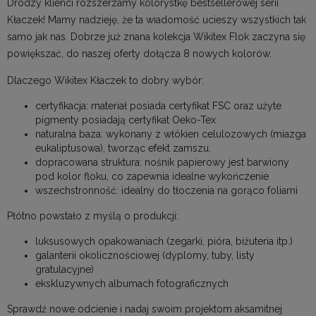
Drodzy klienci rozszerzamy kolorystkę bestsellerowej serii
Kłaczek! Mamy nadzieję, że ta wiadomość ucieszy wszystkich tak
samo jak nas. Dobrze już znana kolekcja Wikitex Flok zaczyna się
powiększać, do naszej oferty dołącza 8 nowych kolorów.
Dlaczego Wikitex Kłaczek to dobry wybór:
certyfikacja: materiał posiada certyfikat FSC oraz użyte
pigmenty posiadają certyfikat Oeko-Tex
naturalna baza: wykonany z włókien celulozowych (miazga
eukaliptusowa), tworząc efekt zamszu.
dopracowana struktura: nośnik papierowy jest barwiony
pod kolor floku, co zapewnia idealne wykończenie
wszechstronność: idealny do tłoczenia na gorąco foliami
Płótno powstało z myślą o produkcji:
luksusowych opakowaniach (zegarki, pióra, biżuteria itp.)
galanterii okolicznościowej (dyplomy, tuby, listy
gratulacyjne)
ekskluzywnych albumach fotograficznych
Sprawdź nowe odcienie i nadaj swoim projektom aksamitnej