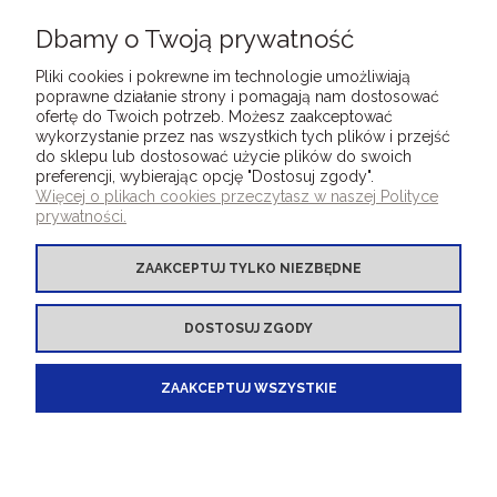
Dbamy o Twoją prywatność
WYŚLIJ
Pliki cookies i pokrewne im technologie umożliwiają
poprawne działanie strony i pomagają nam dostosować
ofertę do Twoich potrzeb. Możesz zaakceptować
wykorzystanie przez nas wszystkich tych plików i przejść
do sklepu lub dostosować użycie plików do swoich
preferencji, wybierając opcję "Dostosuj zgody".
DLA KLIENTÓW
Więcej o plikach cookies przeczytasz w naszej Polityce
prywatności.
OFERTA OKLEINY INTROLIGATORSKIE
ZAAKCEPTUJ TYLKO NIEZBĘDNE
OFERTA INNE PRODUKTY
DOSTOSUJ ZGODY
BOOKBINDINGMATERIALS.EU - your e-shop
ZAAKCEPTUJ WSZYSTKIE
for bookbinding covering materials
POKAŻ PEŁNĄ WERSJĘ STRONY