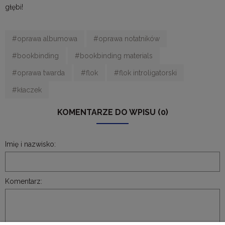
głębi!
#oprawa albumowa
#oprawa notatników
#bookbinding
#bookbinding materials
#oprawa twarda
#flok
#flok introligatorski
#kłaczek
KOMENTARZE DO WPISU (0)
Imię i nazwisko:
Komentarz: