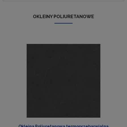
OKLEINY POLIURETANOWE
Okleina Poliuretanowa termoprzebarwialna