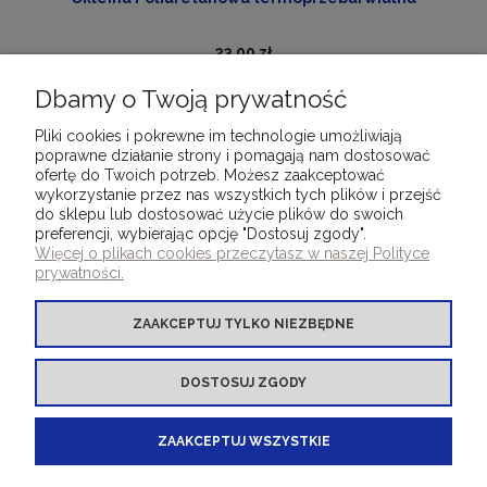
23,00 zł
Dbamy o Twoją prywatność
DO KOSZYKA
Pliki cookies i pokrewne im technologie umożliwiają
poprawne działanie strony i pomagają nam dostosować
ofertę do Twoich potrzeb. Możesz zaakceptować
wykorzystanie przez nas wszystkich tych plików i przejść
do sklepu lub dostosować użycie plików do swoich
preferencji, wybierając opcję "Dostosuj zgody".
DLA KLIENTÓW
Więcej o plikach cookies przeczytasz w naszej Polityce
prywatności.
OFERTA OKLEINY INTROLIGATORSKIE
ZAAKCEPTUJ TYLKO NIEZBĘDNE
OFERTA INNE PRODUKTY
DOSTOSUJ ZGODY
BOOKBINDINGMATERIALS.EU - your e-shop
ZAAKCEPTUJ WSZYSTKIE
for bookbinding covering materials