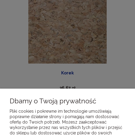
Korek
36,67 zł
Dbamy o Twoją prywatność
DO KOSZYKA
Pliki cookies i pokrewne im technologie umożliwiają
poprawne działanie strony i pomagają nam dostosować
ofertę do Twoich potrzeb. Możesz zaakceptować
wykorzystanie przez nas wszystkich tych plików i przejść
do sklepu lub dostosować użycie plików do swoich