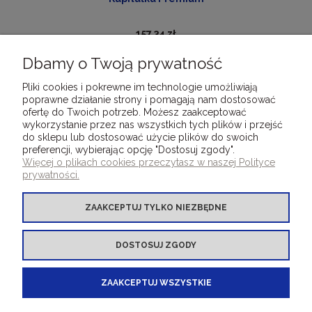
157,34 zł
Dbamy o Twoją prywatność
DO KOSZYKA
Pliki cookies i pokrewne im technologie umożliwiają
poprawne działanie strony i pomagają nam dostosować
ofertę do Twoich potrzeb. Możesz zaakceptować
wykorzystanie przez nas wszystkich tych plików i przejść
do sklepu lub dostosować użycie plików do swoich
preferencji, wybierając opcję "Dostosuj zgody".
DLA KLIENTÓW
Więcej o plikach cookies przeczytasz w naszej Polityce
prywatności.
OFERTA OKLEINY INTROLIGATORSKIE
ZAAKCEPTUJ TYLKO NIEZBĘDNE
OFERTA INNE PRODUKTY
DOSTOSUJ ZGODY
BOOKBINDINGMATERIALS.EU - your e-shop
ZAAKCEPTUJ WSZYSTKIE
for bookbinding covering materials