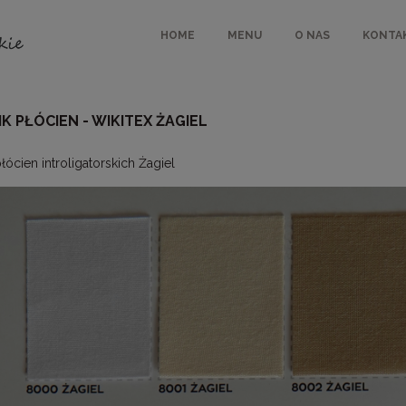
HOME
MENU
O NAS
KONTA
 PŁÓCIEN - WIKITEX ŻAGIEL
ócien introligatorskich Żagiel