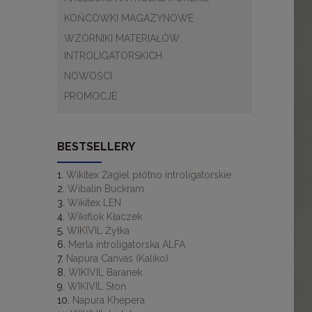
KOŃCÓWKI MAGAZYNOWE
WZORNIKI MATERIAŁÓW
INTROLIGATORSKICH
NOWOŚCI
PROMOCJE
BESTSELLERY
Wikitex Żagiel płótno introligatorskie
Wibalin Buckram
Wikitex LEN
Wikiflok Kłaczek
WIKIVIL Żyłka
Merla introligatorska ALFA
Napura Canvas (Kaliko)
WIKIVIL Baranek
WIKIVIL Słoń
Napura Khepera