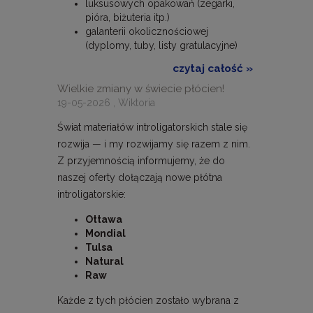
luksusowych opakowań (zegarki,
pióra, biżuteria itp.)
galanterii okolicznościowej
(dyplomy, tuby, listy gratulacyjne)
czytaj całość »
Wielkie zmiany w świecie płócien!
19-05-2026 , Wiktoria
Świat materiałów introligatorskich stale się
rozwija — i my rozwijamy się razem z nim.
Z przyjemnością informujemy, że do
naszej oferty dołączają nowe płótna
introligatorskie:
Ottawa
Mondial
Tulsa
Natural
Raw
Każde z tych płócien zostało wybrana z