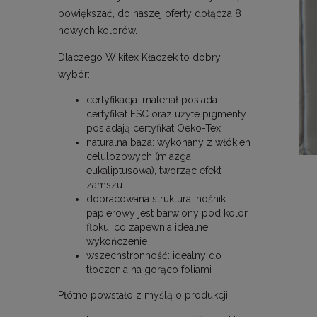
powiększać, do naszej oferty dołącza 8
nowych kolorów.
Dlaczego Wikitex Kłaczek to dobry
wybór:
certyfikacja: materiał posiada
certyfikat FSC oraz użyte pigmenty
posiadają certyfikat Oeko-Tex
naturalna baza: wykonany z włókien
celulozowych (miazga
eukaliptusowa), tworząc efekt
zamszu.
dopracowana struktura: nośnik
papierowy jest barwiony pod kolor
floku, co zapewnia idealne
wykończenie
wszechstronność: idealny do
tłoczenia na gorąco foliami
Płótno powstało z myślą o produkcji: