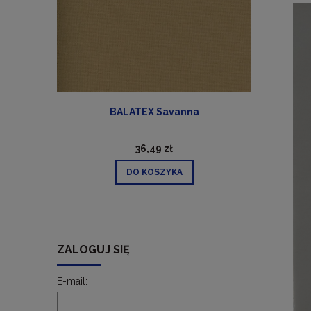
ra)
BALATEX Savanna
36,49 zł
DO KOSZYKA
ZALOGUJ SIĘ
E-mail: