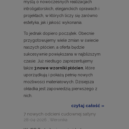
myślą o nowoczesnych realizacjach
introligatorskich, eleganckich oprawach i
projektach, w których liczy się zarówno
estetyka, jak i jakość wykonania.
To jednak dopiero początek. Obecnie
przygotowujemy wiele zmian w świecie
naszych płócien, a oferta będzie
sukcesywnie powiększana w najbliższym
czasie. Już niedługo zaprezentujemy
także
3 nowe wzorniki płócien
, które
uporządkują i pokażą pełnię nowych
możliwości materiałowych. Dzisiejsza
okładka jest zapowiedzią pierwszego z
nich.
czytaj całość »
7 nowych odcieni cudownej satyny
28-04-2026 , Weronika