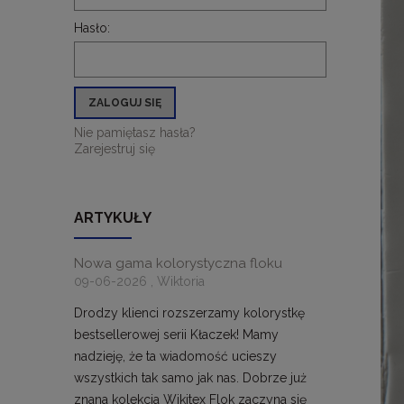
Hasło:
ZALOGUJ SIĘ
Nie pamiętasz hasła?
Zarejestruj się
ARTYKUŁY
Nowa gama kolorystyczna floku
09-06-2026 , Wiktoria
Drodzy klienci rozszerzamy kolorystkę
bestsellerowej serii Kłaczek! Mamy
nadzieję, że ta wiadomość ucieszy
wszystkich tak samo jak nas. Dobrze już
znana kolekcja Wikitex Flok zaczyna się