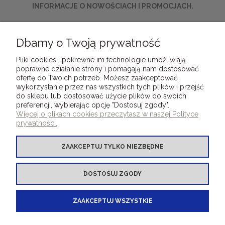
INFORMACJE O NOWOŚCIACH I PROMOCJACH.
ZAPISZ SIĘ
Dbamy o Twoją prywatność
Pliki cookies i pokrewne im technologie umożliwiają
poprawne działanie strony i pomagają nam dostosować
ofertę do Twoich potrzeb. Możesz zaakceptować
wykorzystanie przez nas wszystkich tych plików i przejść
do sklepu lub dostosować użycie plików do swoich
preferencji, wybierając opcję "Dostosuj zgody".
DLA KLIENTÓW
Więcej o plikach cookies przeczytasz w naszej Polityce
prywatności.
OFERTA OKLEINY INTROLIGATORSKIE
ZAAKCEPTUJ TYLKO NIEZBĘDNE
OFERTA INNE PRODUKTY
DOSTOSUJ ZGODY
BOOKBINDINGMATERIALS.EU - your e-shop
ZAAKCEPTUJ WSZYSTKIE
for bookbinding covering materials