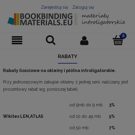
Zarejestruj się
Zaloguj się
RABATY
Rabaty ilościowe na okleiny i płótna introligatorskie.
Przy jednorazowym zakupie okleiny z jednej serii, naliczany jest
procentowy rabat wg. poniższej tabeli.
od 5mb do 9 mb
3%
Wikitex LEN,ATŁAS
od 10 do 49 mb
5%
od 50 mb
7%