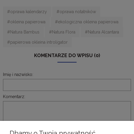
#oprawa kalendarzy
#oprawa notatników
#okleina papierowa
#ekologiczna okleina papierowa
#Natura Bambus
#Natura Flora
#Natura Alcantara
#papierowa okleina introligator
KOMENTARZE DO WPISU (0)
Imię i nazwisko:
Komentarz:
Dbamy o Twoją prywatność