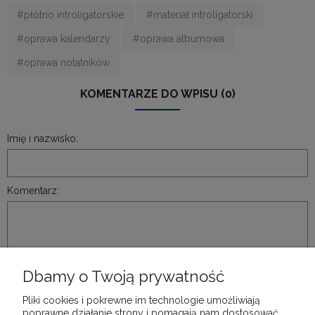
#płótno introligatorskie
#materiał introligatorski
#oprawa kalendarzy
#oprawa albumowa
#oprawa notatników
KOMENTARZE DO WPISU (0)
Imię i nazwisko:
Komentarz:
Dbamy o Twoją prywatność
WYŚLIJ
Pliki cookies i pokrewne im technologie umożliwiają
poprawne działanie strony i pomagają nam dostosować