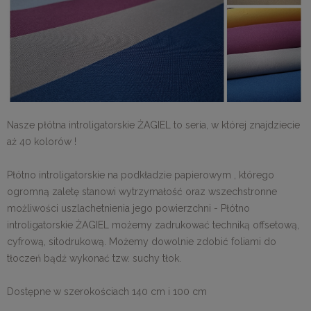
Nasze płótna introligatorskie ŻAGIEL to seria, w której znajdziecie
aż 40 kolorów !
Płótno introligatorskie na podkładzie papierowym , którego
ogromną zaletę stanowi wytrzymałość oraz wszechstronne
możliwości uszlachetnienia jego powierzchni - Płótno
introligatorskie ŻAGIEL możemy zadrukować techniką offsetową,
cyfrową, sitodrukową. Możemy dowolnie zdobić foliami do
tłoczeń bądź wykonać tzw. suchy tłok.
Dostępne w szerokościach 140 cm i 100 cm