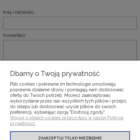
Imię i nazwisko:
Komentarz:
Dbamy o Twoją prywatność
WYŚLIJ
Pliki cookies i pokrewne im technologie umożliwiają
poprawne działanie strony i pomagają nam dostosować
ofertę do Twoich potrzeb. Możesz zaakceptować
wykorzystanie przez nas wszystkich tych plików i przejść
do sklepu lub dostosować użycie plików do swoich
preferencji, wybierając opcję "Dostosuj zgody".
DLA KLIENTÓW
Więcej o plikach cookies przeczytasz w naszej Polityce
prywatności.
OFERTA OKLEINY INTROLIGATORSKIE
ZAAKCEPTUJ TYLKO NIEZBĘDNE