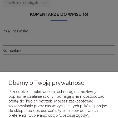
#okleiny introligatorskie
KOMENTARZE DO WPISU (0)
Imię i nazwisko:
Komentarz:
Dbamy o Twoją prywatność
WYŚLIJ
Pliki cookies i pokrewne im technologie umożliwiają
poprawne działanie strony i pomagają nam dostosować
ofertę do Twoich potrzeb. Możesz zaakceptować
wykorzystanie przez nas wszystkich tych plików i przejść
do sklepu lub dostosować użycie plików do swoich
preferencji, wybierając opcję "Dostosuj zgody".