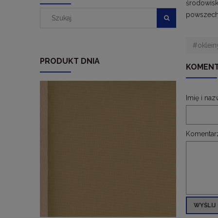
środowisku
powszechn
#okleiny
PRODUKT DNIA
KOMENT
Imię i naz
Komentar
WYŚLIJ