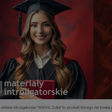
kleina introligatorska "WIKIVIL Żyłka" to produkt którego nie trzeba