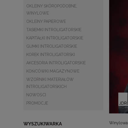
OKLEINY SKÓROPODOBNE,
WINYLOWE
OKLEINY PAPIEROWE
TASIEMKI INTROLIGATORSKIE
KAPITAŁKI INTROLIGATORSKIE
GUMKI INTROLIGATORSKIE
KOREK INTROLIGATORSKI
AKCESORIA INTROLIGATORSKIE
KOŃCÓWKI MAGAZYNOWE
WZORNIKI MATERIAŁÓW
INTROLIGATORSKICH
NOWOŚCI
PROMOCJE
Winylowa o
WYSZUKIWARKA