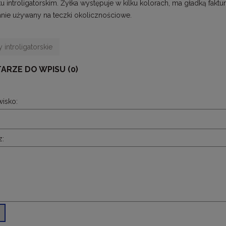
 introligatorskim. Żyłka występuje w kilku kolorach, ma gładką faktur
ie używany na teczki okolicznościowe.
 introligatorskie
ARZE DO WPISU (0)
wisko:
z: