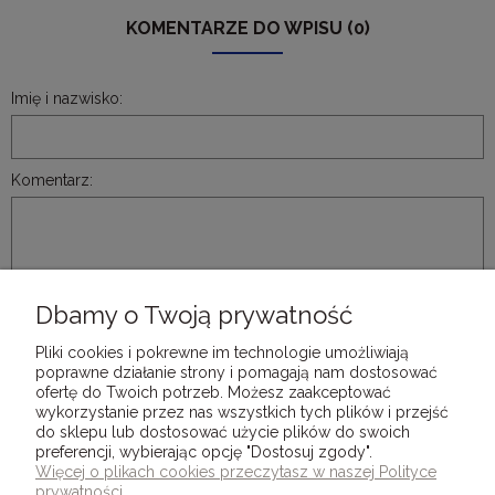
KOMENTARZE DO WPISU (0)
Imię i nazwisko:
Komentarz:
Dbamy o Twoją prywatność
WYŚLIJ
Pliki cookies i pokrewne im technologie umożliwiają
poprawne działanie strony i pomagają nam dostosować
ofertę do Twoich potrzeb. Możesz zaakceptować
wykorzystanie przez nas wszystkich tych plików i przejść
do sklepu lub dostosować użycie plików do swoich
preferencji, wybierając opcję "Dostosuj zgody".
DLA KLIENTÓW
Więcej o plikach cookies przeczytasz w naszej Polityce
prywatności.