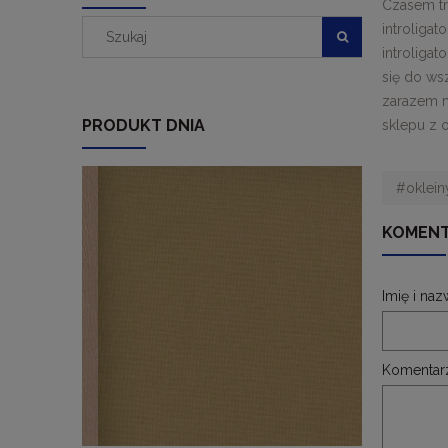
Czasem trz
introligat
introligat
się do wsz
zarazem m
PRODUKT DNIA
sklepu z o
#okleiny
KOMENT
Imię i naz
Komentar