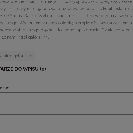
eba podzielić się informacjami, co się sprawdza z czego zadowoleni s
orzy, amatorzy introligatorstwa oraz wszyscy co u nas kupili ostatni ok
orskie Napura Kaliko. Wybieraliście ten materiał ze względu na szeroki
ystkiego. Wykonacie z niego okłądkę starej książki, wykorzystacie na
ożna zrobić zniego piękne luksusowe opakowanie. Dziękujemy, że o
kleinami introligatorskimi.
 introligatorskie
ARZE DO WPISU (0)
wisko:
z: