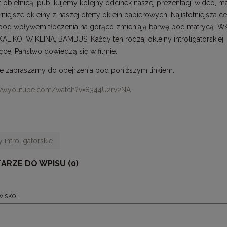
obietnicą, publikujemy kolejny odcinek naszej prezentacji wideo, mate
niejsze okleiny z naszej oferty oklein papierowych. Najistotniejsza 
 pod wpływem tłoczenia na gorąco zmieniają barwę pod matrycą. Wśród
ALIKO, WIKLINA, BAMBUS. Każdy ten rodzaj okleiny introligatorskiej, 
ęcej Państwo dowiedzą się w filmie.
e zapraszamy do obejrzenia pod poniższym linkiem:
www.youtube.com/watch?v=8344U2rv2NA
 introligatorskie
ARZE DO WPISU (0)
wisko: