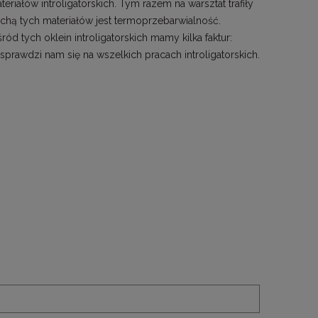
riałów introligatorskich. Tym razem na warsztat trafiły
cechą tych materiałów jest termoprzebarwialność.
 tych oklein introligatorskich mamy kilka faktur:
sprawdzi nam się na wszelkich pracach introligatorskich.