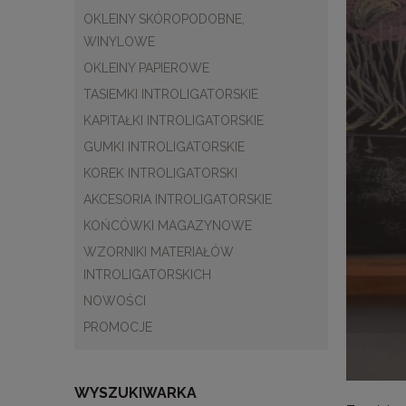
OKLEINY SKÓROPODOBNE,
WINYLOWE
OKLEINY PAPIEROWE
TASIEMKI INTROLIGATORSKIE
KAPITAŁKI INTROLIGATORSKIE
GUMKI INTROLIGATORSKIE
KOREK INTROLIGATORSKI
AKCESORIA INTROLIGATORSKIE
KOŃCÓWKI MAGAZYNOWE
WZORNIKI MATERIAŁÓW
INTROLIGATORSKICH
NOWOŚCI
PROMOCJE
WYSZUKIWARKA