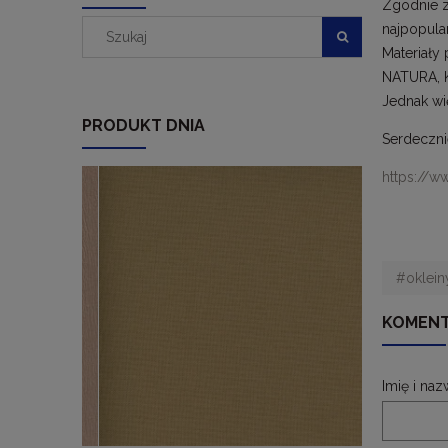
Zgodnie z 
najpopular
Materiały
NATURA, K
Jednak wi
PRODUKT DNIA
Serdeczni
https://
#okleiny
KOMENT
Imię i naz