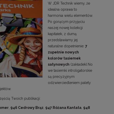
W JDR Technik wiemy, że
idealna oprawa to
harmonia wielu elementów.
Po gorącym przyjęciu
naszej nowej kolekcji
kapitałek, z dumą
przedstawiamy jej
naturalne dopełnienie:
7
zupełnie nowych
kolorów tasiemek
satynowych
(zakładek).No
we tasiemki introligatorskie
są precyzyjnym
odzwierciedleniem palety
ojektów.
ęścią Twoich publikacji:
immer
,
946 Cedrowy Brąz
,
947 Różana Kantata
,
948