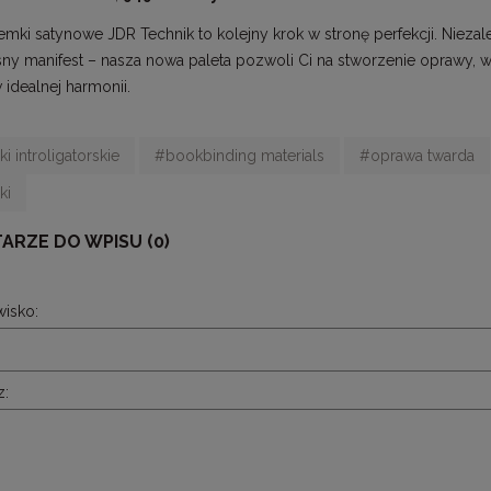
emki satynowe JDR Technik to kolejny krok w stronę perfekcji. Niezal
y manifest – nasza nowa paleta pozwoli Ci na stworzenie oprawy, w k
 idealnej harmonii.
i introligatorskie
#bookbinding materials
#oprawa twarda
ki
ARZE DO WPISU (0)
wisko:
z: