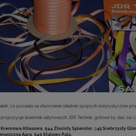
tałek, co pozwala na stworzenie idealnie spójnych kolorystycznie pr
propozycje tasiemek satynowych JDR Technik, gotowe by stać się cz
 Kremowa Atłasowa
,
944 Złocisty Splendor
, 9
45 Srebrzysty Gl
moniczna Aura
,
949 Stalowy Puls.