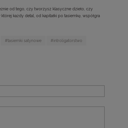
eżnie od tego, czy tworzysz klasyczne dzieło, czy
tórej każdy detal, od kapitałki po tasiemkę, współgra
#tasiemki satynowe
#introligatorstwo