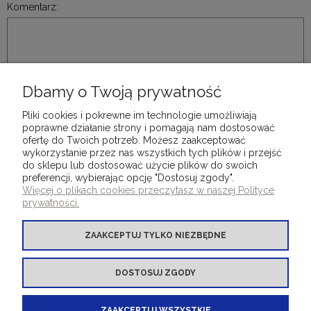
Komentarz:
Dbamy o Twoją prywatność
WYŚLIJ
Pliki cookies i pokrewne im technologie umożliwiają
poprawne działanie strony i pomagają nam dostosować
ofertę do Twoich potrzeb. Możesz zaakceptować
wykorzystanie przez nas wszystkich tych plików i przejść
do sklepu lub dostosować użycie plików do swoich
preferencji, wybierając opcję "Dostosuj zgody".
DLA KLIENTÓW
Więcej o plikach cookies przeczytasz w naszej Polityce
prywatności.
OFERTA OKLEINY INTROLIGATORSKIE
ZAAKCEPTUJ TYLKO NIEZBĘDNE
OFERTA INNE PRODUKTY
DOSTOSUJ ZGODY
ZAAKCEPTUJ WSZYSTKIE