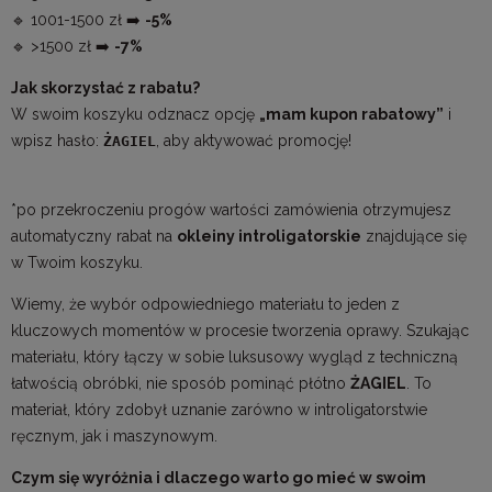
🔹 1001-1500 zł ➡️
-5%
🔹 >1500 zł ➡️
-7%
Jak skorzystać z rabatu?
W swoim koszyku odznacz opcję
„mam kupon rabatowy”
i
wpisz hasło:
, aby aktywować promocję!
ŻAGIEL
*po przekroczeniu progów wartości zamówienia otrzymujesz
automatyczny rabat na
okleiny introligatorskie
znajdujące się
w Twoim koszyku.
Wiemy, że wybór odpowiedniego materiału to jeden z
kluczowych momentów w procesie tworzenia oprawy. Szukając
materiału, który łączy w sobie luksusowy wygląd z techniczną
łatwością obróbki, nie sposób pominąć płótno
ŻAGIEL
. To
materiał, który zdobył uznanie zarówno w introligatorstwie
ręcznym, jak i maszynowym.
Czym się wyróżnia i dlaczego warto go mieć w swoim