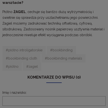
warsztacie?
Płótno
ŻAGIEL
, cechuje się bardzo dużą wytrzymałością i
świetnie się sprawdza przy uszlachetnianiu jego powierzchni.
Żagiel możemy zadrukować techniką offsetową, cyfrową,
sitodrukową. Zastosowany nośnik papierowy usztywnia materiał i
jednocześnie niweluje efekt wyciągania podczas obróbki.
#płótno introligatorskie
#bookbinding
#bookbinding cloth
#bookbinding materials
#płótno
#żagiel
KOMENTARZE DO WPISU (0)
Imię i nazwisko: