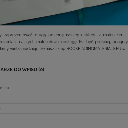
y zaprezentować drugą odsłonę naszego sklepu z materiałami intr
ezentacji naszych materiałów i obsługę. Ma być prościej, przejrzy
amy wielką nadzieję, że nasz sklep BOOKBINDINGMATERIALS.EU w n
ARZE DO WPISU (0)
wisko:
z: