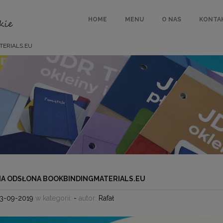
HOME
MENU
O NAS
KONTA
TERIALS.EU
 ODSŁONA BOOKBINDINGMATERIALS.EU
13-09-2019
w kategorii:
-
autor:
Rafał