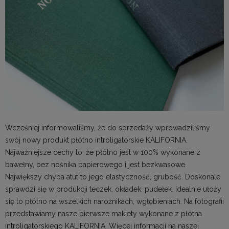
Wcześniej informowaliśmy, że do sprzedaży wprowadziliśmy
swój nowy produkt płótno introligatorskie KALIFORNIA.
Najważniejsze cechy to, że płótno jest w 100% wykonane z
bawełny, bez nośnika papierowego i jest bezkwasowe.
Największy chyba atut to jego elastyczność, grubość. Doskonale
sprawdzi się w produkcji teczek, okładek, pudełek. Idealnie ułoży
się to płótno na wszelkich narożnikach, wgłębieniach. Na fotografii
przedstawiamy nasze pierwsze makiety wykonane z płótna
introligatorskiego KALIFORNIA. Więcej informacji na naszej