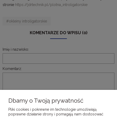
stronie
https://jdrtechnik.pl/plotna_introligatorskie
#okleiny introligatorskie
KOMENTARZE DO WPISU (0)
Imię i nazwisko:
Komentarz:
Dbamy o Twoją prywatność
WYŚLIJ
Pliki cookies i pokrewne im technologie umożliwiają
poprawne działanie strony i pomagają nam dostosować