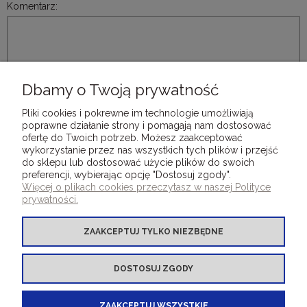
Komentarz:
Dbamy o Twoją prywatność
WYŚLIJ
Pliki cookies i pokrewne im technologie umożliwiają
poprawne działanie strony i pomagają nam dostosować
ofertę do Twoich potrzeb. Możesz zaakceptować
wykorzystanie przez nas wszystkich tych plików i przejść
do sklepu lub dostosować użycie plików do swoich
preferencji, wybierając opcję "Dostosuj zgody".
DLA KLIENTÓW
Więcej o plikach cookies przeczytasz w naszej Polityce
prywatności.
OFERTA OKLEINY INTROLIGATORSKIE
ZAAKCEPTUJ TYLKO NIEZBĘDNE
OFERTA INNE PRODUKTY
DOSTOSUJ ZGODY
ZAAKCEPTUJ WSZYSTKIE