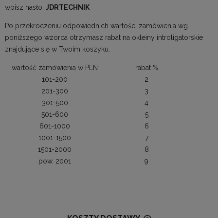
wpisz hasło:
JDRTECHNIK
Po przekroczeniu odpowiednich wartości zamówienia wg.
poniższego wzorca otrzymasz rabat na okleiny introligatorskie
znajdujące się w Twoim koszyku.
wartość zamówienia w PLN
rabat %
101-200
2
201-300
3
301-500
4
501-600
5
601-1000
6
1001-1500
7
1501-2000
8
pow. 2001
9