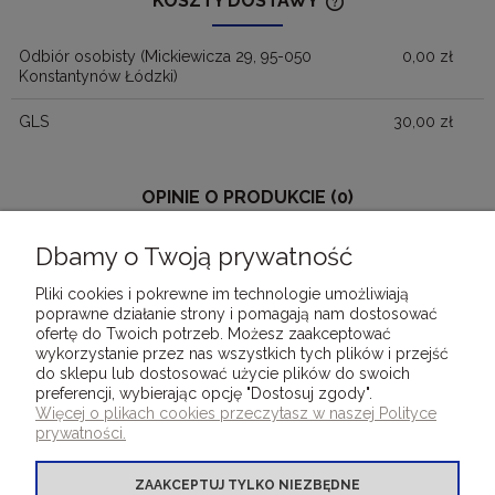
KOSZTY DOSTAWY
CENA NIE ZAWIERA
KOSZTÓW PŁATNOŚ
Odbiór osobisty
(Mickiewicza 29, 95-050
0,00 zł
Konstantynów Łódzki)
GLS
30,00 zł
OPINIE O PRODUKCIE (0)
Wyświetlane są wszystkie opinie (pozytywne i negatywne). Nie
Dbamy o Twoją prywatność
weryfikujemy, czy pochodzą one od klientów, którzy kupili dany
produkt.
Pliki cookies i pokrewne im technologie umożliwiają
poprawne działanie strony i pomagają nam dostosować
ofertę do Twoich potrzeb. Możesz zaakceptować
wykorzystanie przez nas wszystkich tych plików i przejść
do sklepu lub dostosować użycie plików do swoich
preferencji, wybierając opcję "Dostosuj zgody".
DLA KLIENTÓW
Więcej o plikach cookies przeczytasz w naszej Polityce
prywatności.
OFERTA OKLEINY INTROLIGATORSKIE
ZAAKCEPTUJ TYLKO NIEZBĘDNE