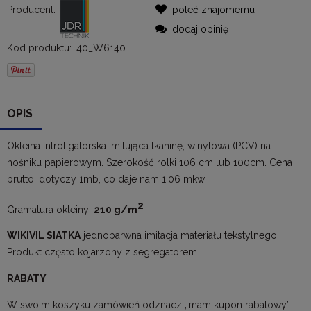
Producent:
poleć znajomemu
dodaj opinię
Kod produktu:
40_W6140
OPIS
Okleina introligatorska imitująca tkaninę, winylowa (PCV) na
nośniku papierowym. Szerokość rolki 106 cm lub 100cm. Cena
brutto, dotyczy 1mb, co daje nam 1,06 mkw.
2
Gramatura okleiny:
210 g/m
WIKIVIL SIATKA
jednobarwna imitacja materiału tekstylnego.
Produkt często kojarzony z segregatorem.
RABATY
W swoim koszyku zamówień odznacz „mam kupon rabatowy” i