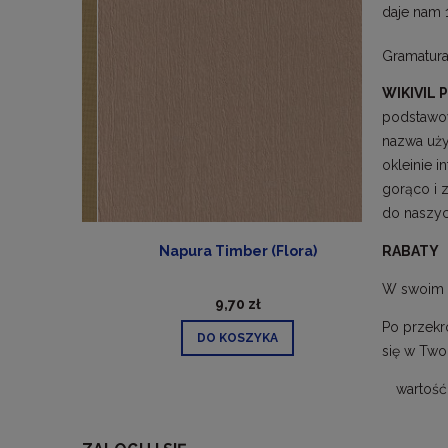
daje nam 
Gramatura
WIKIVIL 
podstawow
nazwa uży
okleinie i
gorąco i 
do naszyc
a
Napura Timber (Flora)
RABATY
W swoim 
9,70 zł
Po przekr
DO KOSZYKA
się w Two
wartość