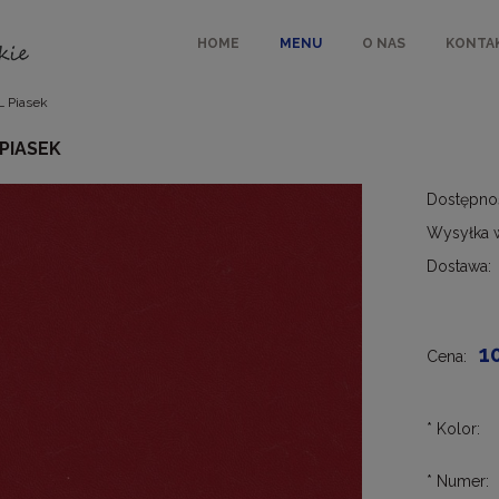
HOME
MENU
O NAS
KONTA
L Piasek
 PIASEK
Dostępno
Wysyłka 
Dostawa:
Cen
kos
1
Cena:
*
Kolor:
*
Numer: