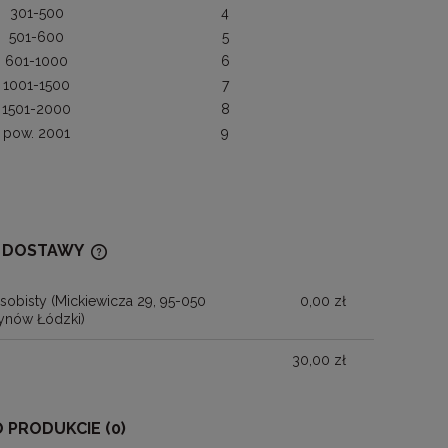
301-500
4
501-600
5
601-1000
6
1001-1500
7
1501-2000
8
pow. 2001
9
 DOSTAWY
sobisty
(Mickiewicza 29, 95-050
0,00 zł
CENA NIE ZAWIERA EWENTUALNYCH
ynów Łódzki)
KOSZTÓW PŁATNOŚCI
30,00 zł
O PRODUKCIE (0)