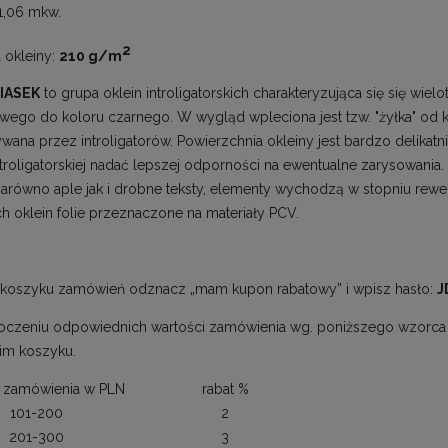
1,06 mkw.
2
 okleiny:
210 g/m
PIASEK
to grupa oklein introligatorskich charakteryzująca się się wie
ego do koloru czarnego. W wygląd wpleciona jest tzw. "żyłka" od kt
wana przez introligatorów. Powierzchnia okleiny jest bardzo delikatn
ntroligatorskiej nadać lepszej odporności na ewentualne zarysowania. 
zarówno aple jak i drobne teksty, elementy wychodzą w stopniu rew
h oklein folie przeznaczone na materiały PCV.
koszyku zamówień odznacz „mam kupon rabatowy” i wpisz hasło:
J
oczeniu odpowiednich wartości zamówienia wg. poniższego wzorca ot
im koszyku.
 zamówienia w PLN
rabat %
101-200
2
201-300
3