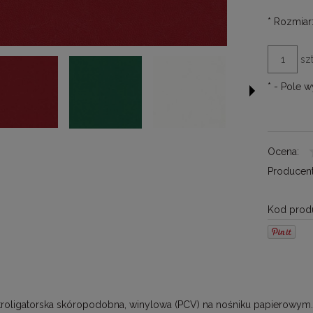
*
Rozmiar
szt
*
- Pole 
Ocena:
Producent
Kod produ
ntroligatorska skóropodobna, winylowa (PCV) na nośniku papierowym.