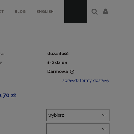
KT
BLOG
ENGLISH
ść:
duża ilość
w:
1-2 dzień
Darmowa
sprawdź formy dostawy
a nie zawiera ewentualnych
ztów płatności
0,70 zł