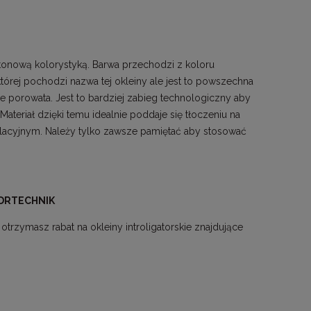
lotonową kolorystyką. Barwa przechodzi z koloru
órej pochodzi nazwa tej okleiny ale jest to powszechna
ie porowata. Jest to bardziej zabieg technologiczny aby
Materiał dzięki temu idealnie poddaje się tłoczeniu na
elacyjnym. Należy tylko zawsze pamiętać aby stosować
DRTECHNIK
rzymasz rabat na okleiny introligatorskie znajdujące