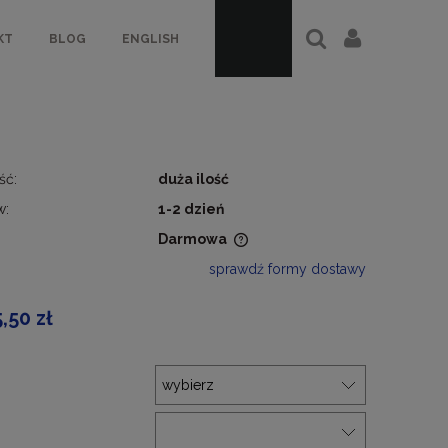
KT
BLOG
ENGLISH
ść:
duża ilość
w:
1-2 dzień
Darmowa
sprawdź formy dostawy
a nie zawiera ewentualnych
ztów płatności
5,50 zł