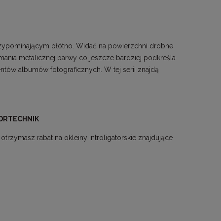
rzypominającym płótno. Widać na powierzchni drobne
mania metalicznej barwy co jeszcze bardziej podkreśla
ntów albumów fotograficznych. W tej serii znajdą
DRTECHNIK
rzymasz rabat na okleiny introligatorskie znajdujące