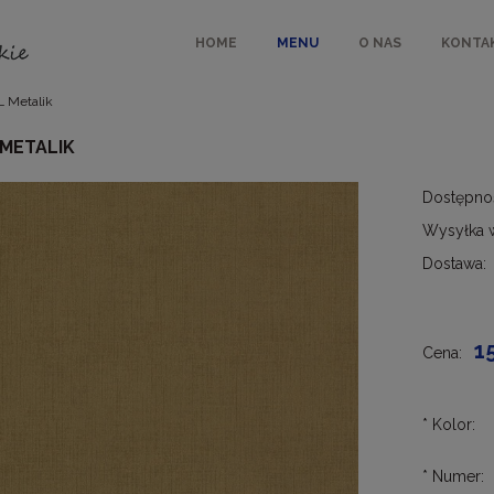
HOME
MENU
O NAS
KONTA
L Metalik
 METALIK
Dostępno
Wysyłka 
Dostawa:
Cen
kos
1
Cena:
*
Kolor:
*
Numer: