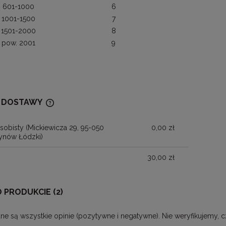
601-1000
6
1001-1500
7
1501-2000
8
pow. 2001
9
 DOSTAWY
sobisty
(Mickiewicza 29, 95-050
0,00 zł
CENA NIE ZAWIERA EWENTUALNYCH
ynów Łódzki)
KOSZTÓW PŁATNOŚCI
30,00 zł
O PRODUKCIE (2)
ne są wszystkie opinie (pozytywne i negatywne). Nie weryfikujemy, c