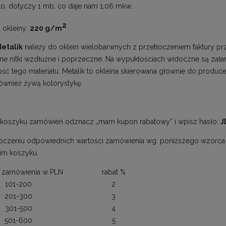
to, dotyczy 1 mb, co daje nam 1,06 mkw..
2
 okleiny:
220 g/m
Metalik
należy do oklein wielobarwnych z przetłoczeniem faktury p
rne nitki wzdłużne i poprzeczne. Na wypukłościach widoczne są zała
ść tego materiału. Metalik to okleina skierowana głownie do produce
ównież żywą kolorystykę.
koszyku zamówień odznacz „mam kupon rabatowy” i wpisz hasło:
J
oczeniu odpowiednich wartości zamówienia wg. poniższego wzorca ot
im koszyku.
 zamówienia w PLN
rabat %
101-200
2
201-300
3
301-500
4
501-600
5