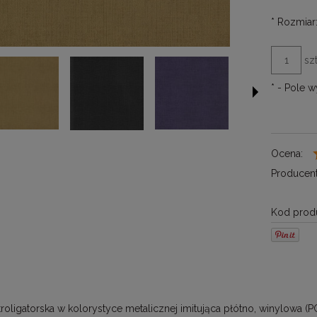
*
Rozmiar
szt
*
- Pole 
Ocena:
Producent
Kod produ
ntroligatorska w kolorystyce metalicznej imitująca płótno, winylowa 