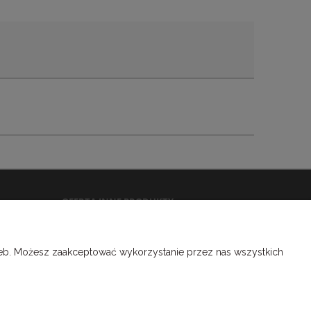
OFERTA INNE PRODUKTY
Kapitałki introligatorskie
Tasiemki introligatorskie
rzeb. Możesz zaakceptować wykorzystanie przez nas wszystkich
Gumki introligatorskie
Merla introligatorska