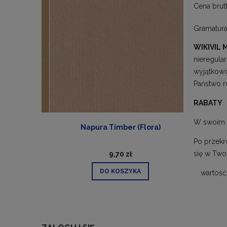
Cena brut
Gramatura
WIKIVIL 
nieregula
wyjątkowo
Państwo r
RABATY
W swoim 
a
Napura Timber (Flora)
Po przekr
się w Two
9,70 zł
DO KOSZYKA
wartość