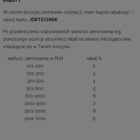
RABATY
W swoim koszyku zamówień odznacz „mam kupon rabatowy” i
wpisz hasło:
JDRTECHNIK
Po przekroczeniu odpowiednich wartości zamówienia wg.
poniższego wzorca otrzymasz rabat na okleiny introligatorskie
znajdujące się w Twoim koszyku.
wartość zamówienia w PLN
rabat %
101-200
2
201-300
3
301-500
4
501-600
5
601-1000
6
1001-1500
7
1501-2000
8
pow. 2001
9