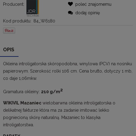
Producent:
poleć znajomemu
dodaj opinię
Kod produktu:
84_W6180
OPIS
Okleina introligatorska skóropodobna, winylowa (PCV) na nośniku
papierowym. Szerokość rolki 106 cm. Cena brutto, dotyczy 1 mb,
co daje 1,06mkw.
2
Gramatura okleiny:
210 g/m
WIKIVIL Mazaniec
wielobarwna okleina introligatorska o
delikatnej fakturze która ma za zadanie imitować lekko
pogniecioną skórę naturalną. Mazaniec to klasyka
introligatorstwa.