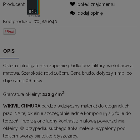
Producent:
poleć znajomemu
dodaj opinię
Kod produktu:
70_W6040
OPIS
Okleina introligatorska zupełnie gładka bez faktury, wielobarwna,
matowa. Szerokość rolki 106cm. Cena brutto, dotyczy 1 mb, co
daje nam 1,06 mkw.
2
Gramatura okleiny:
210 g/m
WIKIVIL CHMURA
bardzo wdzięczny materiał do eleganckich
prac. NA tej okleinie szczególnie ładnie komponują się folie do
tłoczeń. Tworzą one ładny kontrast z matową powierzchnią
okleiny. W przypadku suchego tłoka materiał wypalony pod
tłokiem tworzy się lekko błyszczący.