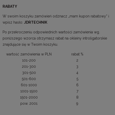
RABATY
W swoim koszyku zamówień odznacz „mam kupon rabatowy” i
wpisz hasło:
JDRTECHNIK
Po przekroczeniu odpowiednich wartości zamówienia wg.
poniższego wzorca otrzymasz rabat na okleiny introligatorskie
znajdujące się w Twoim koszyku.
wartość zamówienia w PLN
rabat %
101-200
2
201-300
3
301-500
4
501-600
5
601-1000
6
1001-1500
7
1501-2000
8
pow. 2001
9