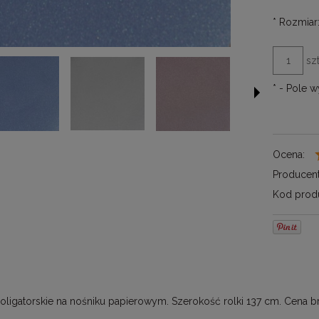
*
Rozmiar
szt
*
- Pole 
Ocena:
Producent
Kod produ
troligatorskie na nośniku papierowym. Szerokość rolki 137 cm. Cena b