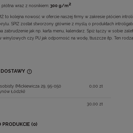
2
 płótna wraz z nośnikiem:
300
g/m
IŻ to kolejna nowość w ofercie naszej firmy w zakresie płócien intro
krylu. SPIŻ został stworzony głównie z myślą o produktach introliga
 zabrudzenie jak np. karta menu, kalendarz. Spiż łączy w sobie zalet
w winylowych czy PU jak odporność na wodę, tłuszcze itp. Ten rod
 DOSTAWY
sobisty
(Mickiewicza 29, 95-050
0,00 zł
CENA NIE ZAWIERA EWENTUALNYCH
ynów Łódzki)
KOSZTÓW PŁATNOŚCI
30,00 zł
O PRODUKCIE (0)