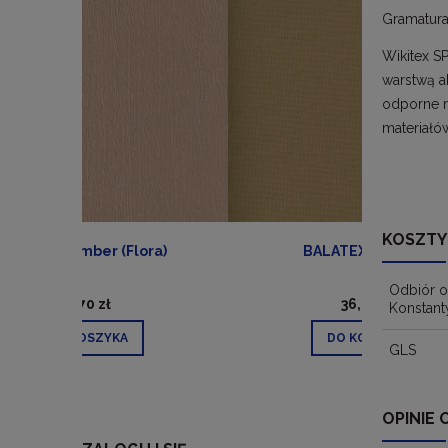
Gramatura
Wikitex SP
warstwą a
odporne na
materiałó
KOSZTY
ra)
BALATEX Savanna
Odbiór o
36,49 zł
Konstant
DO KOSZYKA
GLS
OPINIE 