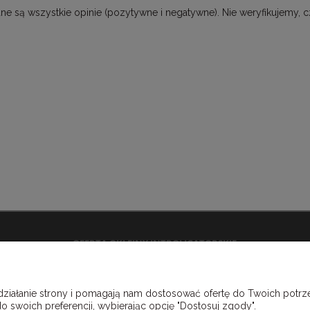
ne są wszystkie opinie (pozytywne i negatywne). Nie weryfikujemy, c
OFERTA OKLEINY INTROLIGATORSKIE
Płótna introligatorskie
Okleiny skóropodobne winylowe
 działanie strony i pomagają nam dostosować ofertę do Twoich pot
Okleiny papierowe
o swoich preferencji, wybierając opcję "Dostosuj zgody".