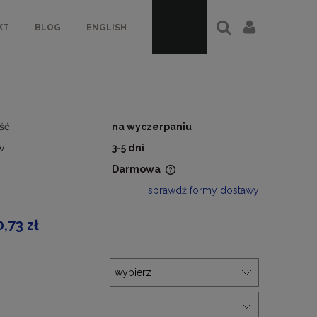
KT
BLOG
ENGLISH
ść:
na wyczerpaniu
w:
3-5 dni
Darmowa
sprawdź formy dostawy
a nie zawiera ewentualnych
ztów płatności
0,73 zł