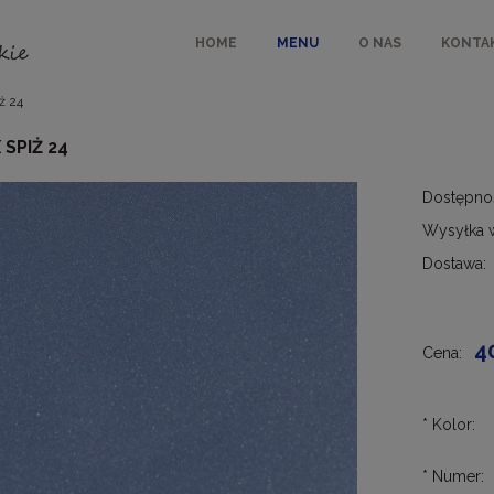
HOME
MENU
O NAS
KONTA
ż 24
 SPIŻ 24
Dostępno
Wysyłka 
Dostawa:
Cen
kos
4
Cena:
*
Kolor:
*
Numer: