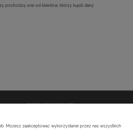
zy pochodzą one od klientów, którzy kupili dany
OFERTA INNE PRODUKTY
Kapitałki introligatorskie
Tasiemki introligatorskie
rzeb. Możesz zaakceptować wykorzystanie przez nas wszystkich
Gumki introligatorskie