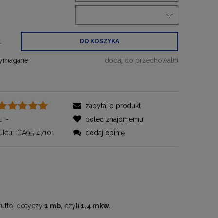
:
.
DO KOSZYKA
wymagane
dodaj do przechowalni
zapytaj o produkt
:
-
poleć znajomemu
ktu:
CA95-47101
dodaj opinię
rutto, dotyczy
1 mb,
czyli
1,4 mkw.