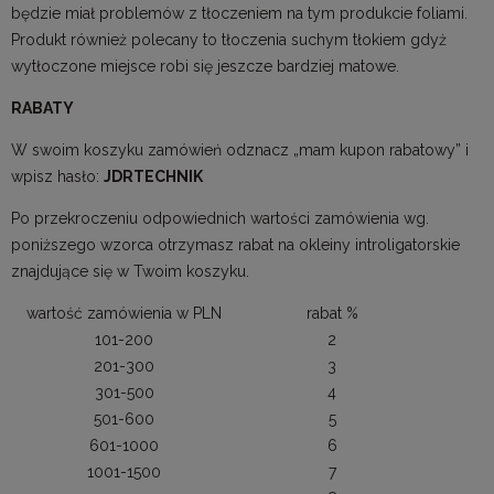
będzie miał problemów z tłoczeniem na tym produkcie foliami.
Produkt również polecany to tłoczenia suchym tłokiem gdyż
wytłoczone miejsce robi się jeszcze bardziej matowe.
RABATY
W swoim koszyku zamówień odznacz „mam kupon rabatowy” i
wpisz hasło:
JDRTECHNIK
Po przekroczeniu odpowiednich wartości zamówienia wg.
poniższego wzorca otrzymasz rabat na okleiny introligatorskie
znajdujące się w Twoim koszyku.
wartość zamówienia w PLN
rabat %
101-200
2
201-300
3
301-500
4
501-600
5
601-1000
6
1001-1500
7