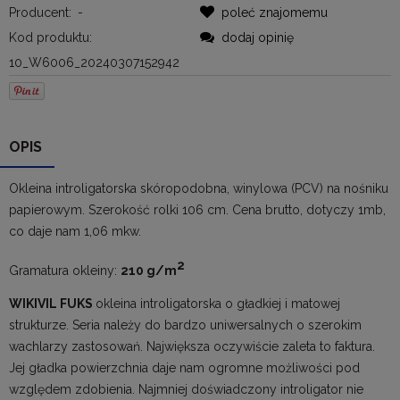
Producent:
-
poleć znajomemu
Kod produktu:
dodaj opinię
10_W6006_20240307152942
OPIS
Okleina introligatorska skóropodobna, winylowa (PCV) na nośniku
papierowym. Szerokość rolki 106 cm. Cena brutto, dotyczy 1mb,
co daje nam 1,06 mkw.
2
Gramatura okleiny:
210 g/m
WIKIVIL FUKS
okleina introligatorska o gładkiej i matowej
strukturze. Seria należy do bardzo uniwersalnych o szerokim
wachlarzy zastosowań. Największa oczywiście zaleta to faktura.
Jej gładka powierzchnia daje nam ogromne możliwości pod
względem zdobienia. Najmniej doświadczony introligator nie