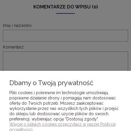
KOMENTARZE DO WPISU (0)
Imię i nazwisko:
Komentarz:
Dbamy o Twoją prywatność
WYŚLIJ
Pliki cookies i pokrewne im technologie umożliwiają
poprawne działanie strony i pomagają nam dostosować
ofertę do Twoich potrzeb. Możesz zaakceptować
wykorzystanie przez nas wszystkich tych plików i przejść
do sklepu lub dostosować użycie plików do swoich
preferencji, wybierając opcję "Dostosuj zgody".
DLA KLIENTÓW
Więcej o plikach cookies przeczytasz w naszej Polityce
prywatności.