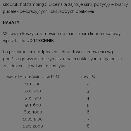
sitodruk, hotstamping ). Okleina ta zajmuje silną pozycję w branży
pudełek dekoracyjnych, luksusowych opakowań.
RABATY
W swoim koszyku zamówień odznacz „mam kupon rabatowy” i
wpisz hasło:
JDRTECHNIK
Po przekroczeniu odpowiednich wartości zamówienia wg.
poniższego wzorca otrzymasz rabat na okleiny introligatorskie
znajdujące się w Twoim koszyku.
wartość zamówienia w PLN
rabat %
101-200
2
201-300
3
301-500
4
501-600
5
601-1000
6
1001-1500
7
1501-2000
8