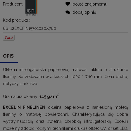
Producent:
poleć znajomemu
dodaj opinię
Kod produktu:
66_12EXCFIN15701020X760
OPIS
Okleina introligatorska papierowa, matowa, faktura o strukturze
tkaniny. Sprzedawana w arkuszach 1020 * 760 mm. Cena brutto,
dotyczy 1 arkusza.
2
Gramatura okleiny:
115 g/m
EXCELIN FINELINEN
okleina papierowa z naniesioną moletą
tkaniny o matowej powierzchni. Charakteryzująca się dobra
wytrzymałością oraz świetną obróbką introligatorską. Excelin
możemy zdobić różnymi technikami druku ( offset UV, offset LED,