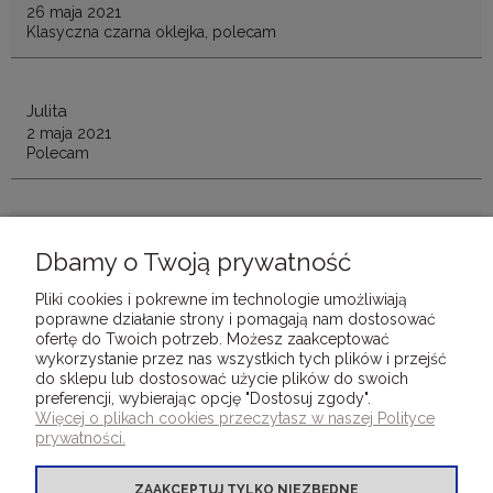
26 maja 2021
Klasyczna czarna oklejka, polecam
Julita
2 maja 2021
Polecam
Julita
2 maja 2021
Dbamy o Twoją prywatność
Polecam
Pliki cookies i pokrewne im technologie umożliwiają
poprawne działanie strony i pomagają nam dostosować
ofertę do Twoich potrzeb. Możesz zaakceptować
wykorzystanie przez nas wszystkich tych plików i przejść
do sklepu lub dostosować użycie plików do swoich
preferencji, wybierając opcję "Dostosuj zgody".
DLA KLIENTÓW
Więcej o plikach cookies przeczytasz w naszej Polityce
prywatności.
OFERTA OKLEINY INTROLIGATORSKIE
ZAAKCEPTUJ TYLKO NIEZBĘDNE