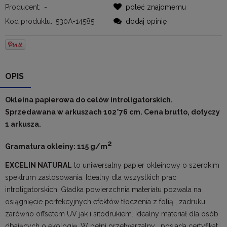
Producent:
-
poleć znajomemu
Kod produktu:
530A-14585
dodaj opinię
OPIS
Okleina papierowa do celów introligatorskich.
Sprzedawana w arkuszach 102*76 cm. Cena brutto, dotyczy
1 arkusza.
2
Gramatura okleiny: 115 g/m
EXCELIN NATURAL
to uniwersalny papier okleinowy o szerokim
spektrum zastosowania. Idealny dla wszystkich prac
introligatorskich. Gładka powierzchnia materiału pozwala na
osiągnięcie perfekcyjnych efektów tłoczenia z folią , zadruku
zarówno offsetem UV jak i sitodrukiem. Idealny materiał dla osób
dbających o ekologię. W pełni przetwarzalny , posiada certyfikat